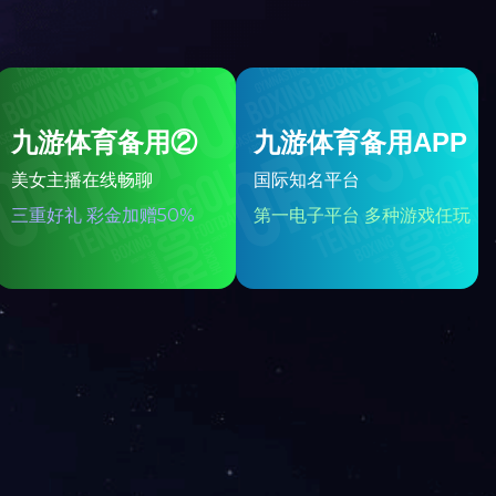
息：硫酸氢氯吡格雷