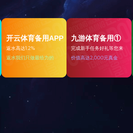
他达拉非
下一条信