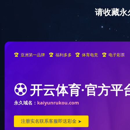
九游电子·（中国）官方
当前位置：
首页
››
九游电子·（中国）官方网