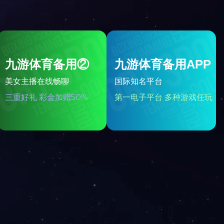
条信息：他达拉非
关注我们