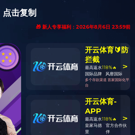
科技研发
营销网络
人力资源
投资者关系
九游电子
官
·（中国）
方网站