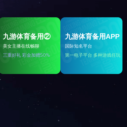
信息：盐酸萘甲唑啉