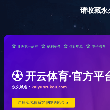
关于我们
当前位置：
首页
››
关于我们
››
法律声明