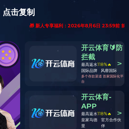
科技研发
营销网络
人力资源
投资者关系
九游电子
官
·（中国）
方网站