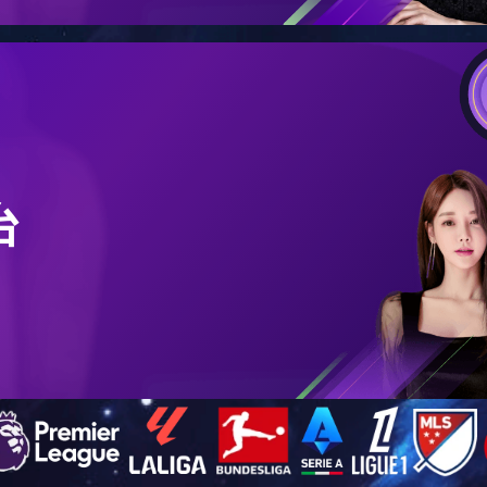
企业文化
文化活动
公司荣誉
方网站提供，所提供的所有资料以及相关软件下载程序的知识产权
国有关法律与本声明，不得破坏本网站运行安全，不得利用本网站