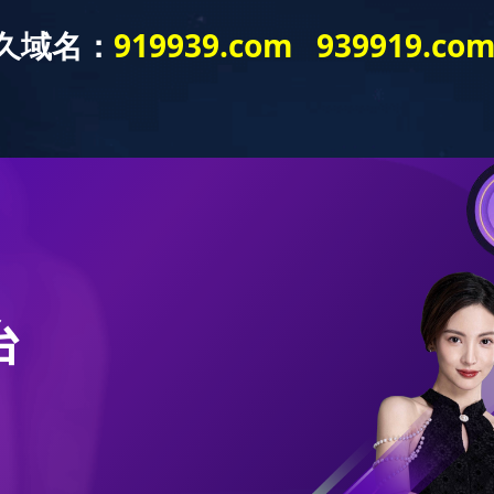
九游电子
关于我们
新闻动态
九游电子
·（中国）官
·（中国）
方网站
方网站