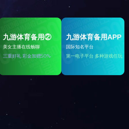
河南九游电子·（中国）官方网站书面许可，任何机
硬拷贝或电子抓取系统、发送、转换、出租、演示、转
浏览者造成错觉；
站内容而造成的损失，包括但不限于因有关内容不准
网站内容，其风险责任自负，河南九游电子·（中
合法权益的，应承担法律责任。