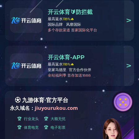
聚
聚势山城，实力领航|新天地药业重磅亮相第93届API China
上一条信息：三载同行感恩有您 | 新