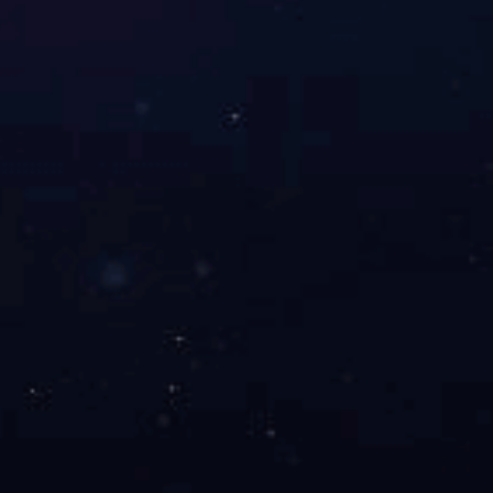
下一条信
九游电子·（中国）官方网站
地址：中国河南省长葛市魏武路南段东侧
电话：86-374-6105083 6105858