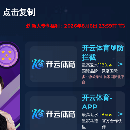
科技研发
营销网络
人力资源
投资者关系
九游电子
官
·（中国）
方网站