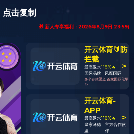
科技研发
营销网络
人力资源
投资者关系
九游电子
官
·（中国）
方网站