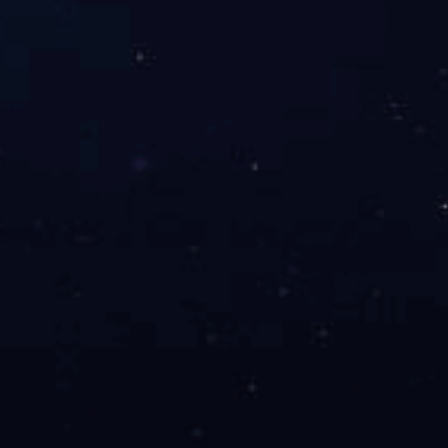
息：森呼吸 趣徒步
关注我们