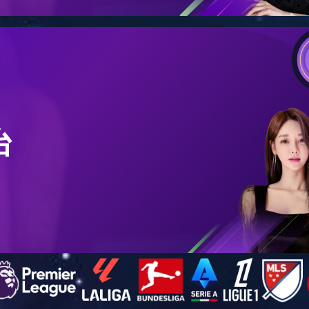
企业文化
文化活动
公司荣誉
小雪 I初心如雪 见天地
发布时间：2025-11-22 14:37:39 浏览次数：157次