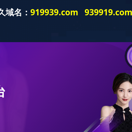
九游电子
关于我们
新闻动态
九游电子
·（中国）官
·（中国）
方网站
方网站