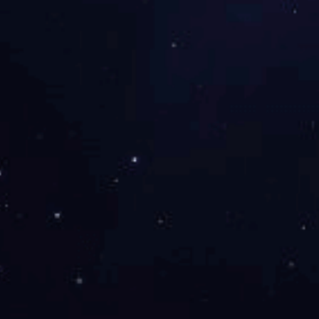
关于我们
新闻动态
公司简介
企业文化