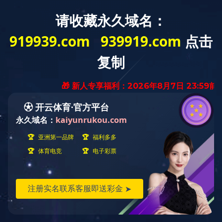
关于我们
当前位置：
首页
››
关于我们
››
社会责任